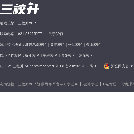
临港总部：三校升APP
联系电话：021-58055277
关于我们
线下校区地址：浦东总部校区｜黄浦校区｜松江校区｜金山校区
线下合作校区：徐汇校区｜杨浦校区｜普陀校区｜浦东校区
@2021 三校升 All rights reserved.
沪ICP备2021027080号-1
沪公网安备 310
友情链接：
三校升APP-资讯网 各平台学习专栏 ➡️
微博专栏
B站专栏
小红书