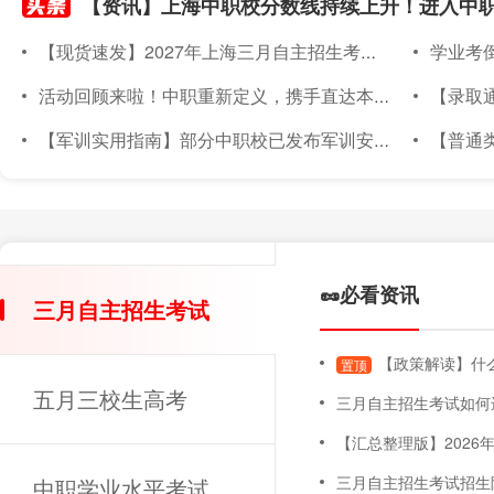
【现货速发】2027年上海三月自主招生考试素质技能小六门备考材料已上架~
学业考倒计
活动回顾来啦！中职重新定义，携手直达本科｜2026年度针对上海准中职新生线下升学宣讲会圆满落幕
【录取通知书
【军训实用指南】部分中职校已发布军训安排！军训倒计时～上海中职新生军训实用指南，必备物品、注意事项都在这！
【普通类专场已满额】
🥜必看资讯
三月自主招生考试
【政策解读】什么
置顶
五月三校生高考
三月自主招生考试如何
【汇总整理版】2026年上海三月自主招
三月自主招生考试招生
中职学业水平考试