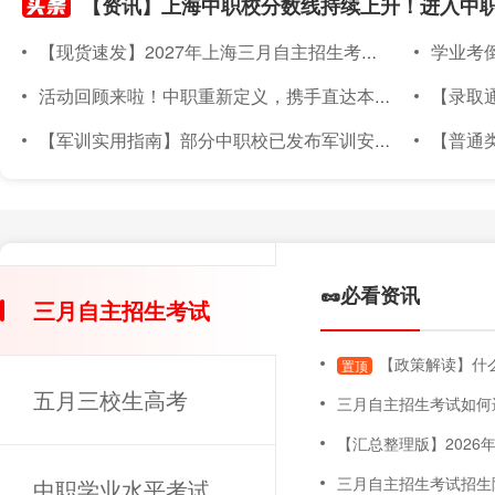
【现货速发】2027年上海三月自主招生考试素质技能小六门备考材料已上架~
学业考倒计
活动回顾来啦！中职重新定义，携手直达本科｜2026年度针对上海准中职新生线下升学宣讲会圆满落幕
【录取通知书
【军训实用指南】部分中职校已发布军训安排！军训倒计时～上海中职新生军训实用指南，必备物品、注意事项都在这！
【普通类专场已满额】
🥜必看资讯
三月自主招生考试
【政策解读】什么
置顶
五月三校生高考
三月自主招生考试如何
【汇总整理版】2026年上海三月自主招
三月自主招生考试招生
中职学业水平考试