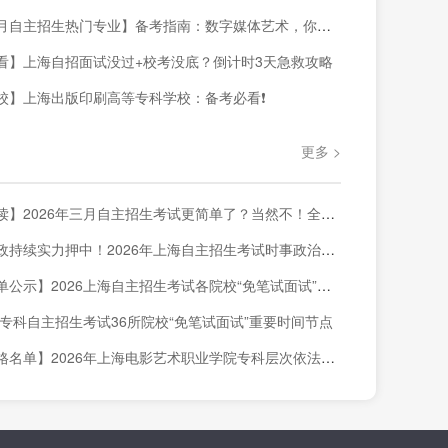
自主招生热门专业】备考指南：数字媒体艺术，你准备好了吗？
看】上海自招面试没过+校考没底？倒计时3天急救攻略
校】上海出版印刷高等专科学校：备考必看❗
更多 >
026年三月自主招生考试更简单了？当然不！全网首发三校生素质技能真卷解读来啦！
持续实力押中！2026年上海自主招生考试时事政治押题结果来啦！
示】2026上海自主招生考试各院校“免笔试面试”录取结果查询汇总
上海专科自主招生考试36所院校“免笔试面试”重要时间节点
】2026年上海电影艺术职业学院专科层次依法自主招生 “免笔试面试”合格名单公示