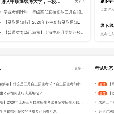
【资讯】上海中职校分数线持续上升！进入中职继续考大学，三校升APP｜10个三校生，8个都在用！
更多 >
更多学
考
点击进入
学业考倒计时！等级高低直接影响三月自招总分，这样备考冲A+
5
上
【录取通知书】2026年各中职校录取通知书发放通知汇总（持续更新中）
考
线下/
【普通类专场已满额】上海中职升学新路径：8月1日-2日，上海家长与孩子不可错过的【中职—本科】升学线下咨询会
点击进入
讯
考试动态
更多 >
解读】什么是三月自主招生考试？自主招生考前参考内容！
【现
置顶
生考试如何进行志愿填报？
【政
置顶
26年上海三月自主招生考试各院校招生人数、专业变化、面试要求、学费明细、院校信息等汇总
未来五年
生考试招生院校的学费及住宿费汇总
升学红利