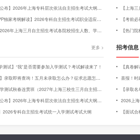
】2026年上海专科层次依法自主招生考试大纲（三校生+高中生+C类）
【上海三月
P独家考纲解读】2026专科自主招生考试职业适应性测试考试大纲
【考前必
6年上海三月自主招生考试各院校招生人数、学费明细、专业增减、院校信息等汇总
【热门院
招考信息
更多 >
学测试】“我”是否需要参加入学测试？考试解读来了！
【真卷解读】2
查询！五月未录取怎么办？征求志愿怎么填？没到市控线，明年如何考大学？征求志愿&往届生政策讲解💪
喜报！时政
试秋春连贯班（2027年上海三校生三月自主招生考试-入学测试科目）
【录取名单公
】2026年上海专科层次依法自主招生考试大纲（三校生+高中生+C类）
2026
】2026专科自主招生考试统一入学测试考试大纲
【面试合格名单