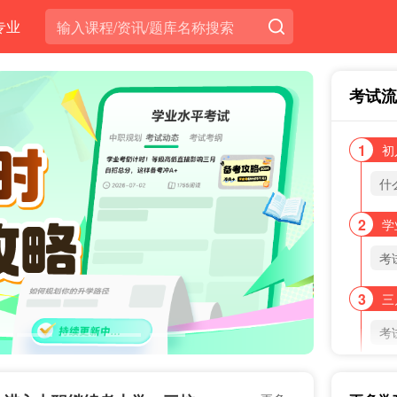
专业
考试流
1
初
什
2
学
考
3
三
考
4
五