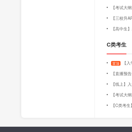
【考试大纲公布
【三校升AP
【高中生】202
C类考生
【入
置顶
【直播预告】录取即将
【线上】入学测
【考试大纲公布
【C类考生