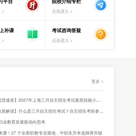
习平台
院校介绍专栏
试解读
红头文件
日程安排
招生院校
 >
点击进入 >
海统招专升本（高职/大专生）
试解读
日程安排
招生院校
补习班
线上补课
考试咨询答疑
 >
点击进入 >
更多 >
货速发】2027年上海三月自主招生考试素质技能小六门备考材料已上架~
策解读】什么是三月自主招生考试？自主招生考前参考内容！
职业教育发展新动向思考
来袭！27 个全新职教专业落地，中职生升本选择再升级