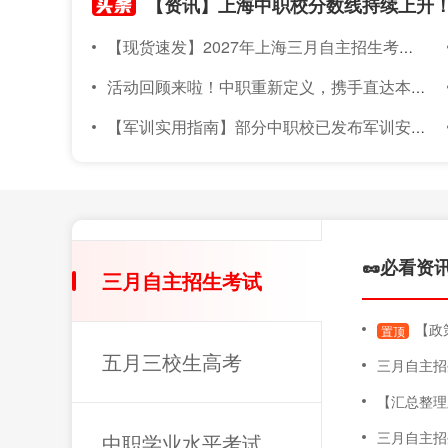
【现货速发】2027年上海三月自主招生考试素质技能小六门备考材料已上架~
活动回顾来啦！中职重新定义，携手直达本科｜2026年度针对上海准中职新生线下升学宣讲会圆满落幕
【军训实用指南】部分中职校已发布军训安排！军训倒计时～上海中职新生军训实用指南，必备物品、注意事项都在这！
🥜必看资
三月自主招生考试
【政策
置顶
五月三校生高考
三月自主招
【汇总整理版】20
三月自主招
中职学业水平考试