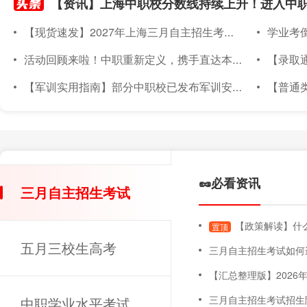
【现货速发】2027年上海三月自主招生考试素质技能小六门备考材料已上架~
学业考倒计
活动回顾来啦！中职重新定义，携手直达本科｜2026年度针对上海准中职新生线下升学宣讲会圆满落幕
【录取通知书
【军训实用指南】部分中职校已发布军训安排！军训倒计时～上海中职新生军训实用指南，必备物品、注意事项都在这！
【普通类专场已满额】
🥜必看资讯
三月自主招生考试
【政策解读】什么
置顶
五月三校生高考
三月自主招生考试如何
【汇总整理版】2026年上海三月自主招
三月自主招生考试招生
中职学业水平考试