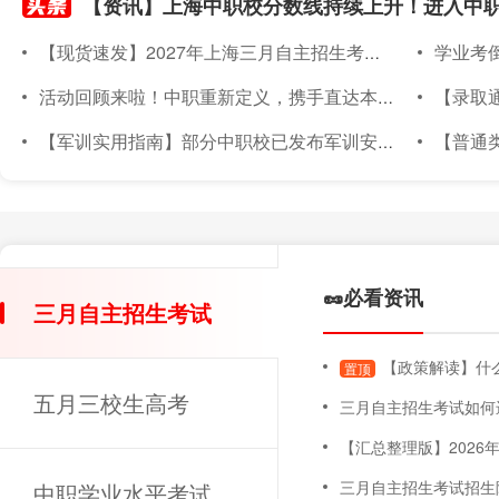
【现货速发】2027年上海三月自主招生考试素质技能小六门备考材料已上架~
学业考倒计
活动回顾来啦！中职重新定义，携手直达本科｜2026年度针对上海准中职新生线下升学宣讲会圆满落幕
【录取通知书
【军训实用指南】部分中职校已发布军训安排！军训倒计时～上海中职新生军训实用指南，必备物品、注意事项都在这！
【普通类专场已满额】
🥜必看资讯
三月自主招生考试
【政策解读】什么
置顶
五月三校生高考
三月自主招生考试如何
【汇总整理版】2026年上海三月自主招
三月自主招生考试招生
中职学业水平考试