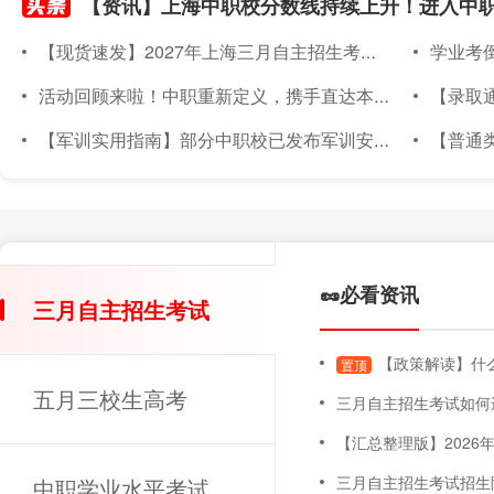
【现货速发】2027年上海三月自主招生考试素质技能小六门备考材料已上架~
学业考倒计
活动回顾来啦！中职重新定义，携手直达本科｜2026年度针对上海准中职新生线下升学宣讲会圆满落幕
【录取通知书
【军训实用指南】部分中职校已发布军训安排！军训倒计时～上海中职新生军训实用指南，必备物品、注意事项都在这！
【普通类专场已满额】
🥜必看资讯
三月自主招生考试
【政策解读】什么
置顶
五月三校生高考
三月自主招生考试如何
【汇总整理版】2026年上海三月自主招
三月自主招生考试招生
中职学业水平考试