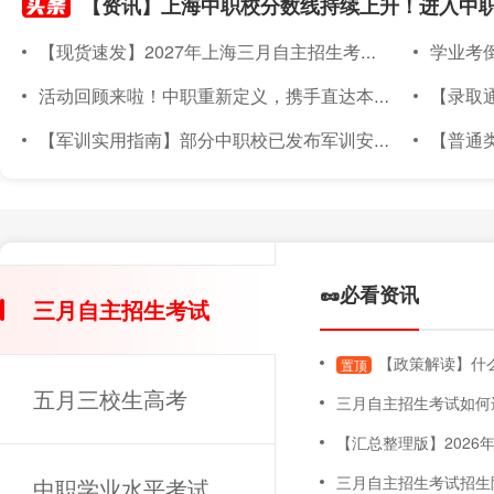
【现货速发】2027年上海三月自主招生考试素质技能小六门备考材料已上架~
学业考倒计
活动回顾来啦！中职重新定义，携手直达本科｜2026年度针对上海准中职新生线下升学宣讲会圆满落幕
【录取通知书
【军训实用指南】部分中职校已发布军训安排！军训倒计时～上海中职新生军训实用指南，必备物品、注意事项都在这！
【普通类专场已满额】
🥜必看资讯
三月自主招生考试
【政策解读】什么
置顶
五月三校生高考
三月自主招生考试如何
【汇总整理版】2026年上海三月自主招
三月自主招生考试招生
中职学业水平考试