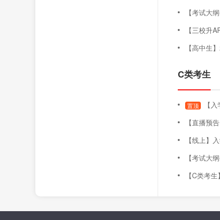
【考试大纲公布
【三校升AP
【高中生】202
C类考生
【入
置顶
【直播预告】录取即将
【线上】入学测
【考试大纲公布
【C类考生