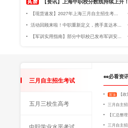
【现货速发】2027年上海三月自主招生考试素质技能小六门备考材料已上架~
活动回顾来啦！中职重新定义，携手直达本科｜2026年度针对上海准中职新生线下升学宣讲会圆满落幕
【军训实用指南】部分中职校已发布军训安排！军训倒计时～上海中职新生军训实用指南，必备物品、注意事项都在这！
🥜必看资
三月自主招生考试
【政策
置顶
五月三校生高考
三月自主招
【汇总整理版】20
三月自主招
中职学业水平考试