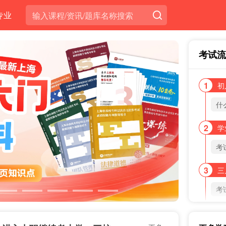
专业
考试流
1
初
什
2
学
考
3
三
考
4
五