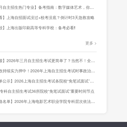
自主招生热门专业】备考指南：数字媒体艺术，你准备好了吗？
看】上海自招面试没过+校考没底？倒计时3天急救攻略
校】上海出版印刷高等专科学校：备考必看❗
更多 >
026年三月自主招生考试更简单了？当然不！全网首发三校生素质技能真卷解读来啦！
持续实力押中！2026年上海自主招生考试时事政治押题结果来啦！
示】2026上海自主招生考试各院校“免笔试面试”录取结果查询汇总
上海专科自主招生考试36所院校“免笔试面试”重要时间节点
】2026年上海电影艺术职业学院专科层次依法自主招生 “免笔试面试”合格名单公示