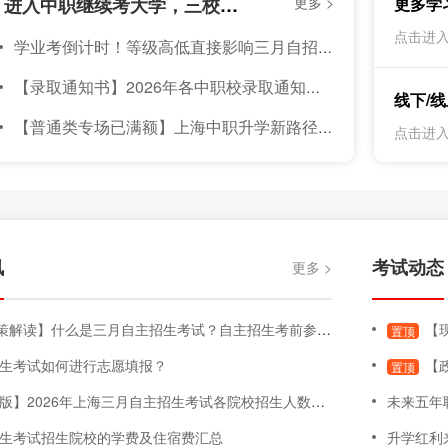
【资讯】上海中职校分数线持续上升！进入中职继续考大学，三校升APP｜10个三校生，8个都在用！
更多 >
更多学
考
点击进入
学业考倒计时！等级高低直接影响三月自招总分，这样备考冲A+
5
上
【录取通知书】2026年各中职校录取通知书发放通知汇总（持续更新中）
考
线下/
【普通类专场已满额】上海中职升学新路径：8月1日-2日，上海家长与孩子不可错过的【中职—本科】升学线下咨询会
点击进入
讯
考试动态
更多 >
解读】什么是三月自主招生考试？自主招生考前参考内容！
【现
置顶
生考试如何进行志愿填报？
【政
置顶
26年上海三月自主招生考试各院校招生人数、专业变化、面试要求、学费明细、院校信息等汇总
未来五年
生考试招生院校的学费及住宿费汇总
升学红利