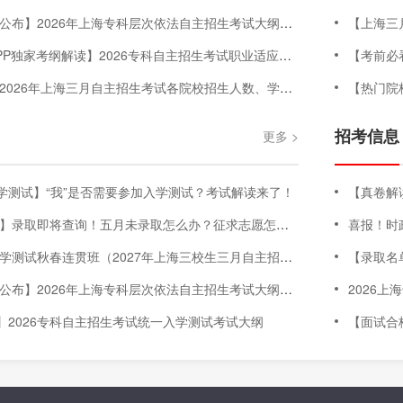
】2026年上海专科层次依法自主招生考试大纲（三校生+高中生+C类）
【上海三月
P独家考纲解读】2026专科自主招生考试职业适应性测试考试大纲
【考前必
6年上海三月自主招生考试各院校招生人数、学费明细、专业增减、院校信息等汇总
【热门院
招考信息
更多 >
学测试】“我”是否需要参加入学测试？考试解读来了！
【真卷解读】2
查询！五月未录取怎么办？征求志愿怎么填？没到市控线，明年如何考大学？征求志愿&往届生政策讲解💪
喜报！时政
试秋春连贯班（2027年上海三校生三月自主招生考试-入学测试科目）
【录取名单公
】2026年上海专科层次依法自主招生考试大纲（三校生+高中生+C类）
2026
】2026专科自主招生考试统一入学测试考试大纲
【面试合格名单