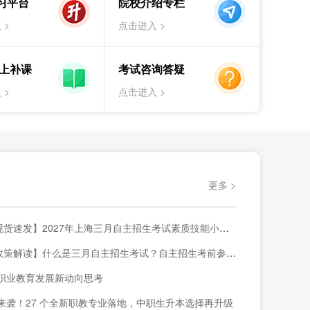
习平台
院校介绍专栏
试解读
红头文件
日程安排
招生院校
 >
点击进入 >
海统招专升本（高职/大专生）
试解读
日程安排
招生院校
补习班
线上补课
考试咨询答疑
 >
点击进入 >
更多 >
货速发】2027年上海三月自主招生考试素质技能小六门备考材料已上架~
策解读】什么是三月自主招生考试？自主招生考前参考内容！
职业教育发展新动向思考
来袭！27 个全新职教专业落地，中职生升本选择再升级