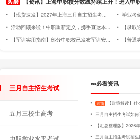
【现货速发】2027年上海三月自主招生考试素质技能小六门备考材料已上架~
学业考倒计
活动回顾来啦！中职重新定义，携手直达本科｜2026年度针对上海准中职新生线下升学宣讲会圆满落幕
【录取通知书
【军训实用指南】部分中职校已发布军训安排！军训倒计时～上海中职新生军训实用指南，必备物品、注意事项都在这！
【普通类专场已满额】
🥜必看资讯
三月自主招生考试
【政策解读】什么
置顶
五月三校生高考
三月自主招生考试如何
【汇总整理版】2026年上海三月自主招
三月自主招生考试招生
中职学业水平考试