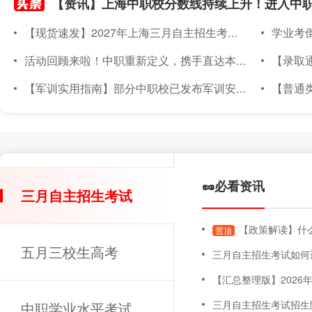
【现货速发】2027年上海三月自主招生考试素质技能小六门备考材料已上架~
学业考倒计
活动回顾来啦！中职重新定义，携手直达本科｜2026年度针对上海准中职新生线下升学宣讲会圆满落幕
【录取通知书
【军训实用指南】部分中职校已发布军训安排！军训倒计时～上海中职新生军训实用指南，必备物品、注意事项都在这！
【普通类专场已满额】
🥜必看资讯
三月自主招生考试
【政策解读】什么
置顶
五月三校生高考
三月自主招生考试如何
【汇总整理版】2026年上海三月自主招
三月自主招生考试招生
中职学业水平考试