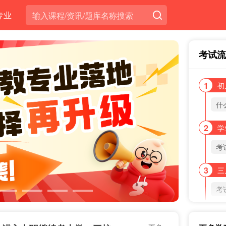
专业
考试流
1
初
什
2
学
考
3
三
考
4
五