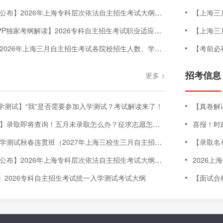
】2026年上海专科层次依法自主招生考试大纲（三校生+高中生+C类）
【上海三
P独家考纲解读】2026专科自主招生考试职业适应性测试考试大纲
【上海三月
6年上海三月自主招生考试各院校招生人数、学费明细、专业增减、院校信息等汇总
【考前必
招考信息
更多 >
学测试】“我”是否需要参加入学测试？考试解读来了！
【真卷解读】2
查询！五月未录取怎么办？征求志愿怎么填？没到市控线，明年如何考大学？征求志愿&往届生政策讲解💪
喜报！时政
试秋春连贯班（2027年上海三校生三月自主招生考试-入学测试科目）
【录取名单公
】2026年上海专科层次依法自主招生考试大纲（三校生+高中生+C类）
2026
】2026专科自主招生考试统一入学测试考试大纲
【面试合格名单