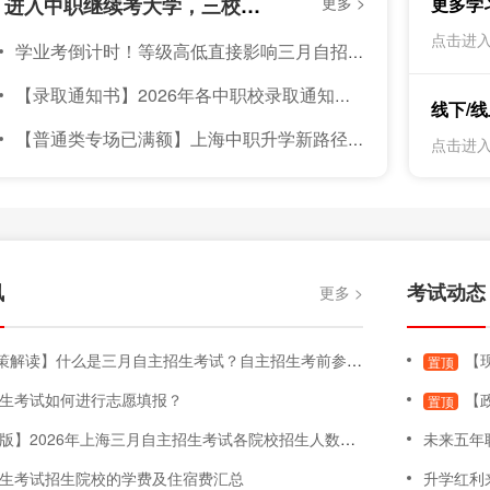
【资讯】上海中职校分数线持续上升！进入中职继续考大学，三校升APP｜10个三校生，8个都在用！
更多 >
更多学
考
点击进入
学业考倒计时！等级高低直接影响三月自招总分，这样备考冲A+
5
上
【录取通知书】2026年各中职校录取通知书发放通知汇总（持续更新中）
考
线下/
【普通类专场已满额】上海中职升学新路径：8月1日-2日，上海家长与孩子不可错过的【中职—本科】升学线下咨询会
点击进入
讯
考试动态
更多 >
解读】什么是三月自主招生考试？自主招生考前参考内容！
【现
置顶
生考试如何进行志愿填报？
【政
置顶
26年上海三月自主招生考试各院校招生人数、专业变化、面试要求、学费明细、院校信息等汇总
未来五年
生考试招生院校的学费及住宿费汇总
升学红利