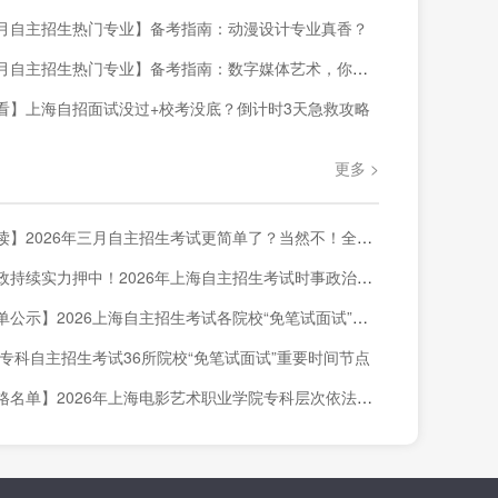
月自主招生热门专业】备考指南：动漫设计专业真香？
自主招生热门专业】备考指南：数字媒体艺术，你准备好了吗？
看】上海自招面试没过+校考没底？倒计时3天急救攻略
更多 >
026年三月自主招生考试更简单了？当然不！全网首发三校生素质技能真卷解读来啦！
持续实力押中！2026年上海自主招生考试时事政治押题结果来啦！
示】2026上海自主招生考试各院校“免笔试面试”录取结果查询汇总
上海专科自主招生考试36所院校“免笔试面试”重要时间节点
】2026年上海电影艺术职业学院专科层次依法自主招生 “免笔试面试”合格名单公示