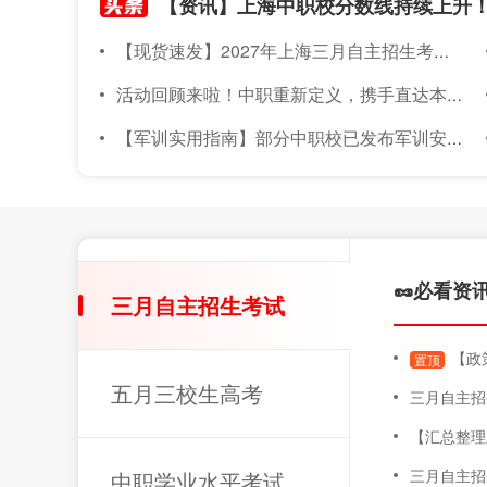
【现货速发】2027年上海三月自主招生考试素质技能小六门备考材料已上架~
活动回顾来啦！中职重新定义，携手直达本科｜2026年度针对上海准中职新生线下升学宣讲会圆满落幕
【军训实用指南】部分中职校已发布军训安排！军训倒计时～上海中职新生军训实用指南，必备物品、注意事项都在这！
🥜必看资
三月自主招生考试
【政策
置顶
五月三校生高考
三月自主招
【汇总整理版】20
三月自主招
中职学业水平考试