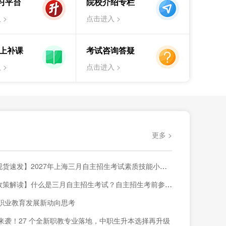
习平台
院校介绍专栏
试解读
红头文件
日程安排
招生院校
 >
点击进入 >
海统招专升本（高职/大专生）
试解读
日程安排
招生院校
补习班
线上补课
考试咨询答疑
 >
点击进入 >
更多 >
货速发】2027年上海三月自主招生考试素质技能小六门备考材料已上架~
策解读】什么是三月自主招生考试？自主招生考前参考内容！
职业教育发展新动向思考
来袭！27 个全新职教专业落地，中职生升本选择再升级