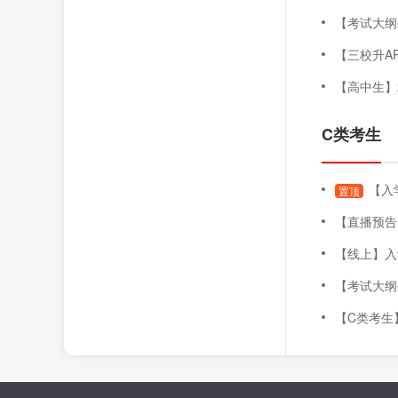
【考试大纲公布
【三校升AP
【高中生】202
C类考生
【入
置顶
【直播预告】录取即将
【线上】入学测
【考试大纲公布
【C类考生