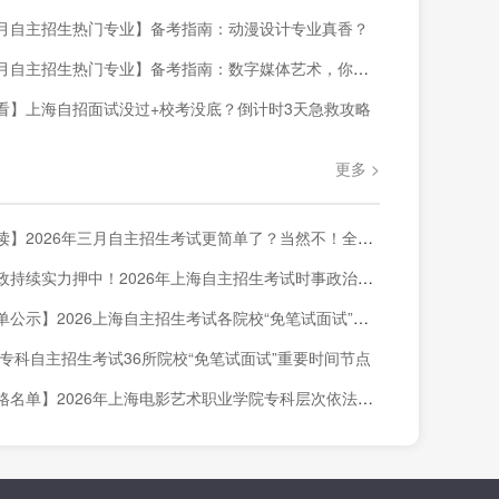
月自主招生热门专业】备考指南：动漫设计专业真香？
自主招生热门专业】备考指南：数字媒体艺术，你准备好了吗？
看】上海自招面试没过+校考没底？倒计时3天急救攻略
更多 >
026年三月自主招生考试更简单了？当然不！全网首发三校生素质技能真卷解读来啦！
持续实力押中！2026年上海自主招生考试时事政治押题结果来啦！
示】2026上海自主招生考试各院校“免笔试面试”录取结果查询汇总
上海专科自主招生考试36所院校“免笔试面试”重要时间节点
】2026年上海电影艺术职业学院专科层次依法自主招生 “免笔试面试”合格名单公示