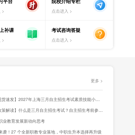
习平台
院校介绍专栏
试解读
红头文件
日程安排
招生院校
 >
点击进入 >
海统招专升本（高职/大专生）
试解读
日程安排
招生院校
补习班
线上补课
考试咨询答疑
 >
点击进入 >
更多 >
货速发】2027年上海三月自主招生考试素质技能小六门备考材料已上架~
策解读】什么是三月自主招生考试？自主招生考前参考内容！
职业教育发展新动向思考
来袭！27 个全新职教专业落地，中职生升本选择再升级