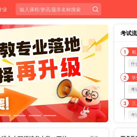
专业
考试流
1
初
什
2
学
考
3
三
考
4
五