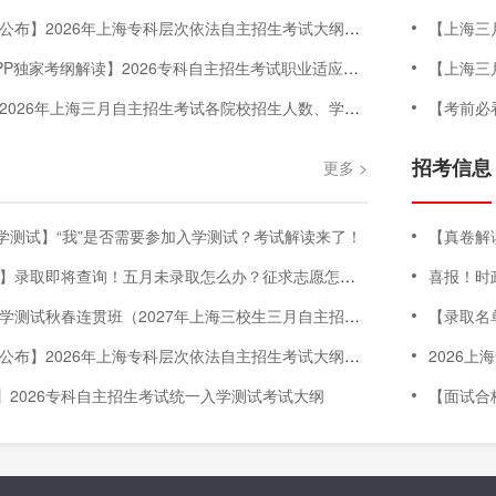
】2026年上海专科层次依法自主招生考试大纲（三校生+高中生+C类）
【上海三
P独家考纲解读】2026专科自主招生考试职业适应性测试考试大纲
【上海三月
6年上海三月自主招生考试各院校招生人数、学费明细、专业增减、院校信息等汇总
【考前必
招考信息
更多 >
学测试】“我”是否需要参加入学测试？考试解读来了！
【真卷解读】2
查询！五月未录取怎么办？征求志愿怎么填？没到市控线，明年如何考大学？征求志愿&往届生政策讲解💪
喜报！时政
试秋春连贯班（2027年上海三校生三月自主招生考试-入学测试科目）
【录取名单公
】2026年上海专科层次依法自主招生考试大纲（三校生+高中生+C类）
2026
】2026专科自主招生考试统一入学测试考试大纲
【面试合格名单