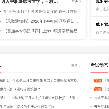
【资讯】上海中职校分数线持续上升！进入中职继续考大学，三校升APP｜10个三校生，8个都在用！
更多 >
更多学
考
点击进入
学业考倒计时！等级高低直接影响三月自招总分，这样备考冲A+
5
上
【录取通知书】2026年各中职校录取通知书发放通知汇总（持续更新中）
考
线下/
【普通类专场已满额】上海中职升学新路径：8月1日-2日，上海家长与孩子不可错过的【中职—本科】升学线下咨询会
点击进入
讯
考试动态
更多 >
解读】什么是三月自主招生考试？自主招生考前参考内容！
【现
置顶
生考试如何进行志愿填报？
【政
置顶
26年上海三月自主招生考试各院校招生人数、专业变化、面试要求、学费明细、院校信息等汇总
未来五年
生考试招生院校的学费及住宿费汇总
升学红利