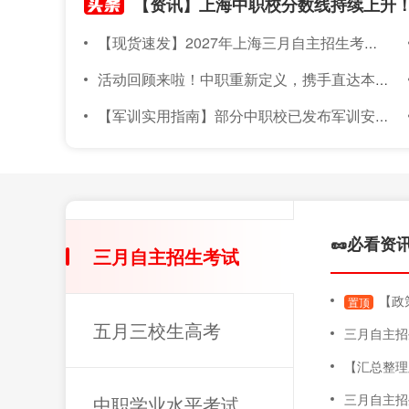
【现货速发】2027年上海三月自主招生考试素质技能小六门备考材料已上架~
活动回顾来啦！中职重新定义，携手直达本科｜2026年度针对上海准中职新生线下升学宣讲会圆满落幕
【军训实用指南】部分中职校已发布军训安排！军训倒计时～上海中职新生军训实用指南，必备物品、注意事项都在这！
🥜必看资
三月自主招生考试
【政策
置顶
五月三校生高考
三月自主招
【汇总整理版】20
三月自主招
中职学业水平考试