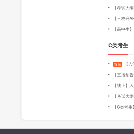
【考试大纲公布
【三校升AP
【高中生】202
C类考生
【入
置顶
【直播预告】录取即将
【线上】入学测
【考试大纲公布
【C类考生