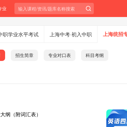
专业
中职学业水平考试
上海中考·初入中职
上海统招
南
招生简章
专业对口表
科目考纲
大纲（附词汇表）