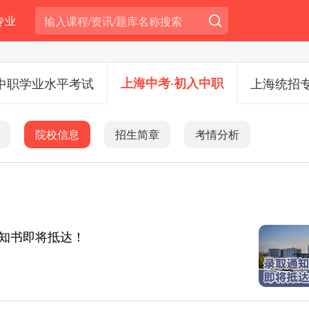
专业
中职学业水平考试
上海中考·初入中职
上海统招
院校信息
招生简章
考情分析
知书即将抵达！