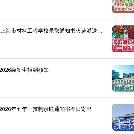
【录取通知书】叮！2026级新同学请注意，上海市材料工程学校录取通知书火速派送中！（统一招生批次）
026级新生报到须知
026年五年一贯制录取通知书今日寄出