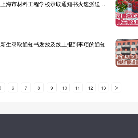
【录取通知书】叮！2026级新同学请注意，上海市材料工程学校录取通知书火速派送中！（自主招生批次）
级新生录取通知书发放及线上报到事项的通知
>
5
6
7
8
9
10
11
12
13