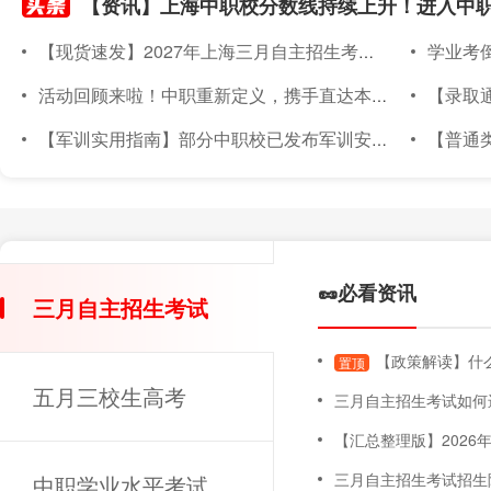
【现货速发】2027年上海三月自主招生考试素质技能小六门备考材料已上架~
学业考倒计
活动回顾来啦！中职重新定义，携手直达本科｜2026年度针对上海准中职新生线下升学宣讲会圆满落幕
【录取通知书
【军训实用指南】部分中职校已发布军训安排！军训倒计时～上海中职新生军训实用指南，必备物品、注意事项都在这！
【普通类专场已满额】
🥜必看资讯
三月自主招生考试
【政策解读】什么
置顶
五月三校生高考
三月自主招生考试如何
【汇总整理版】2026年上海三月自主招
三月自主招生考试招生
中职学业水平考试