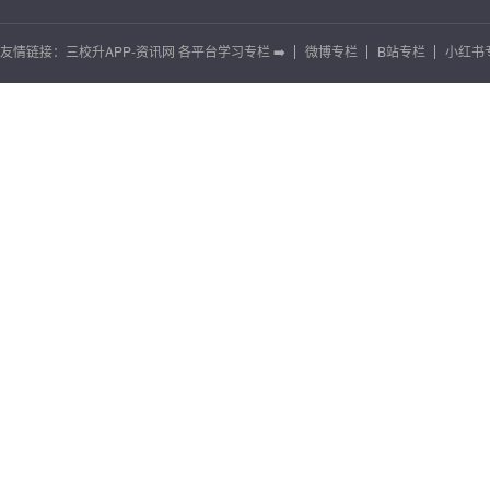
友情链接：
三校升APP-资讯网 各平台学习专栏 ➡️
微博专栏
B站专栏
小红书