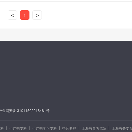
<
>
1
沪公网安备 31011502018481号
专栏
小红书专栏
小红书学习专栏
抖音专栏
上海教育考试院
上海教务委