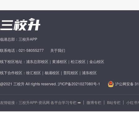
临港总部：三校升APP
联系电话：021-58055277
关于我们
线下校区地址：浦东总部校区｜黄浦校区｜松江校区｜金山校区
线下合作校区：徐汇校区｜杨浦校区｜普陀校区｜浦东校区
@2021 三校升 All rights reserved.
沪ICP备2021027080号-1
沪公网安备 310
友情链接：
三校升APP-资讯网 各平台学习专栏 ➡️
微博专栏
B站专栏
小红书